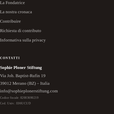
La Fondatrice
La nostra cronaca
Contribuire
Richiesta di contributo
Informativa sulla privacy
CONTATTI
Sophie Ploner Stiftung
Via Joh. Baptist-Rufin 19
39012 Merano (BZ) – Italia
E-mail:
info@sophieplonerstiftung.com
Codice fiscale: 82003690219
Cod. Univ.: E06UCUD