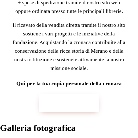
+ spese di spedizione tramite il nostro sito web
oppure ordinata presso tutte le principali librerie.
Il ricavato della vendita diretta tramite il nostro sito
sostiene i vari progetti e le iniziative della
La
fondazione. Acquistando la cronaca contribuite alla
targa
conservazione della ricca storia di Merano e della
commemora
nostra istituzione e sostenete attivamente la nostra
la
missione sociale.
fondatrice
Sophie
Qui per la tua copia personale della cronaca
Ploner,
il
cui
Contatto e-mail
lascito
ha
portato
Galleria fotografica
alla