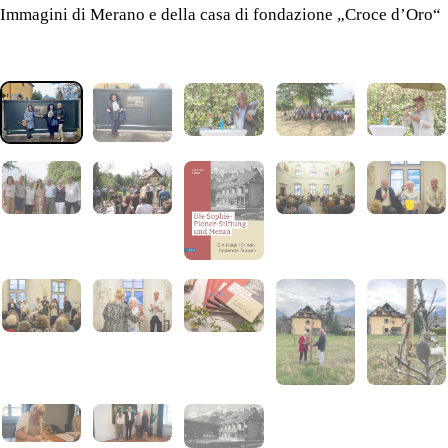
nascita
della
Immagini di Merano e della casa di fondazione „Croce d’Oro“
Fondazione.
2026